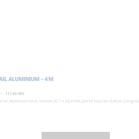
AIL ALUMINIUM – 4 M
f :
11145/400
il en aluminium brut, section 32,1 x 26,4 mm, percé tous les 0,44 m. Longue