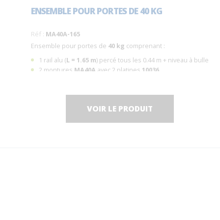
ENSEMBLE POUR PORTES DE 40 KG
Réf :
MA40A-165
Ensemble pour portes de
40 kg
comprenant :
1 rail alu (
L = 1.65 m
) percé tous les 0.44 m + niveau à bulle
2 montures
MA40A
avec 2 platines
10036
2 butées d'arrêt
1 guide
1103
VOIR LE PRODUIT