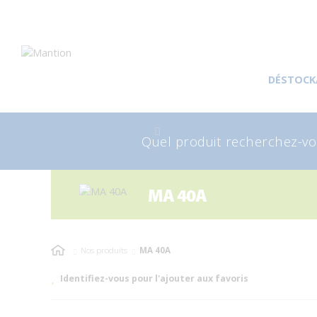
Aller
Aller
à
au
DÉSTOCK
la
contenu
navigation
Recherche
Rec
pour
MA 40A
Nos produits
MA 40A
Identifiez-vous pour l'ajouter aux favoris