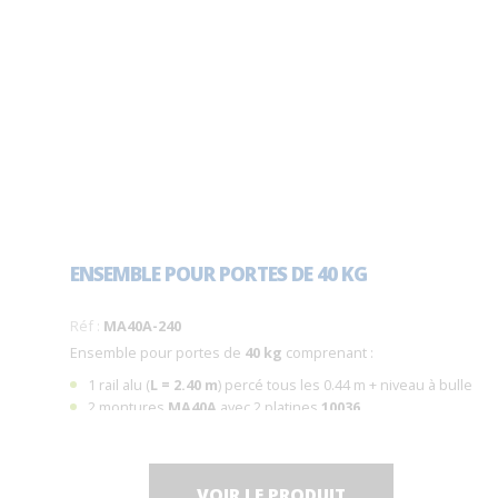
ENSEMBLE POUR PORTES DE 40 KG
Réf :
MA40A-240
Ensemble pour portes de
40 kg
comprenant :
1 rail alu (
L = 2.40 m
) percé tous les 0.44 m + niveau à bulle
2 montures
MA40A
avec 2 platines
10036
2 butées d'arrêt
1 guide
1103
VOIR LE PRODUIT