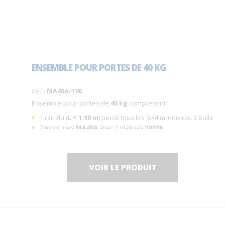
ENSEMBLE POUR PORTES DE 40 KG
Réf :
MA40A-190
Ensemble pour portes de
40 kg
comprenant :
1 rail alu (
L = 1.90 m
) percé tous les 0.44 m + niveau à bulle
2 montures
MA40A
avec 2 platines
10036
2 butées d'arrêt
1 guide
1103
VOIR LE PRODUIT