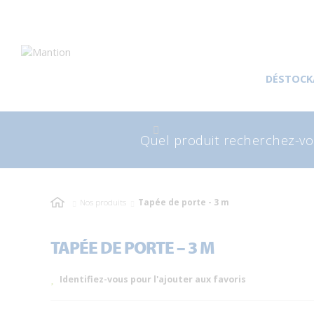
Aller
Aller
à
au
DÉSTOCK
la
contenu
navigation
Recherche
Rec
pour
Nos produits
Tapée de porte - 3 m
TAPÉE DE PORTE – 3 M
Identifiez-vous pour l'ajouter aux favoris