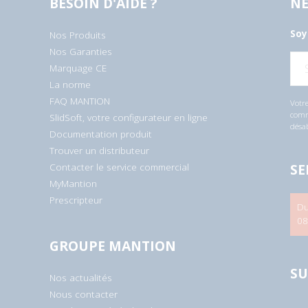
BESOIN D'AIDE ?
NE
Soy
Nos Produits
Nos Garanties
E
Marquage CE
-
m
La norme
a
i
FAQ MANTION
Votre
l
comme
SlidSoft, votre configurateur en ligne
*
désa
Documentation produit
Trouver un distributeur
SE
Contacter le service commercial
MyMantion
Prescripteur
Du
08
GROUPE MANTION
SU
Nos actualités
Nous contacter