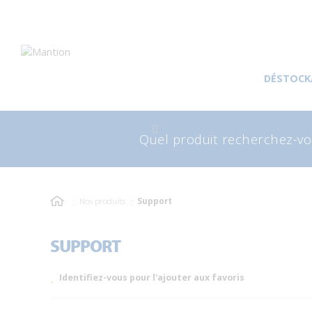
Aller
Aller
à
au
DÉSTOCK
la
contenu
navigation
Recherche
Rec
pour
Nos produits
Support
SUPPORT
Identifiez-vous pour l'ajouter aux favoris