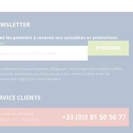
WSLETTER
ez les premiers à recevoir nos actualités et promotions
il
*
 adresse email sera uniquement utilisée pour vous envoyer nos newsletters (offres
rciales, promotions, etc.) Vous pouvez à tout moment utiliser le lien de
bonnement intégré dans notre newsletter.
RVICE CLIENTS
 lundi au vendredi
+33 (0)3 81 50 56 77
h30-12h / 14h-16h15