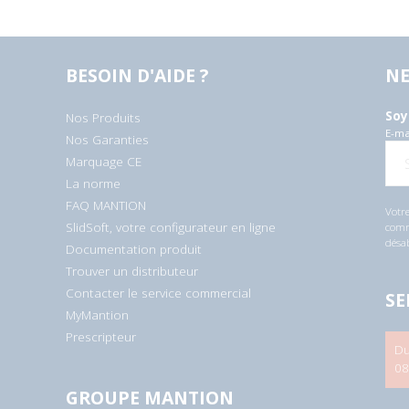
BESOIN D'AIDE ?
NE
Soy
Nos Produits
E-ma
Nos Garanties
Marquage CE
La norme
FAQ MANTION
Votre
SlidSoft, votre configurateur en ligne
comme
désa
Documentation produit
Trouver un distributeur
Contacter le service commercial
SE
MyMantion
Prescripteur
Du
08
GROUPE MANTION