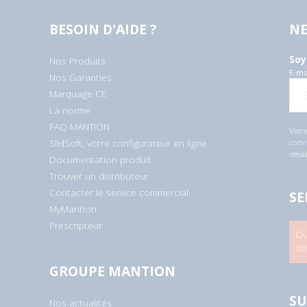
BESOIN D'AIDE ?
NE
Soy
Nos Produits
E-ma
Nos Garanties
Marquage CE
La norme
FAQ MANTION
Votre
SlidSoft, votre configurateur en ligne
comme
désa
Documentation produit
Trouver un distributeur
Contacter le service commercial
SE
MyMantion
Prescripteur
Du
08
GROUPE MANTION
SU
Nos actualités