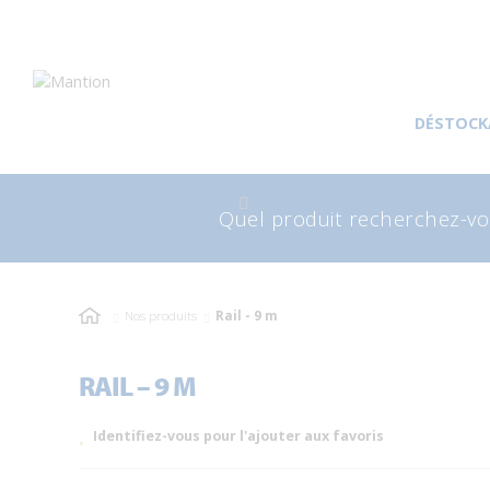
Aller
Aller
à
au
DÉSTOCK
la
contenu
navigation
Recherche
Rec
pour
Nos produits
Rail - 9 m
RAIL – 9 M
Identifiez-vous pour l'ajouter aux favoris