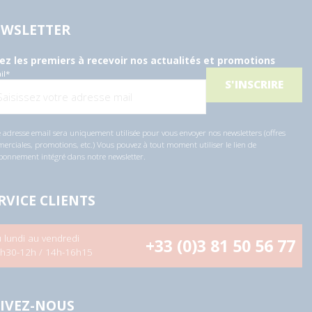
WSLETTER
ez les premiers à recevoir nos actualités et promotions
il
*
 adresse email sera uniquement utilisée pour vous envoyer nos newsletters (offres
rciales, promotions, etc.) Vous pouvez à tout moment utiliser le lien de
bonnement intégré dans notre newsletter.
RVICE CLIENTS
 lundi au vendredi
+33 (0)3 81 50 56 77
h30-12h / 14h-16h15
IVEZ-NOUS