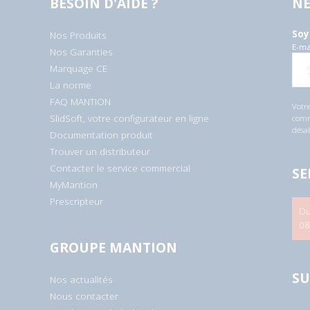
BESOIN D'AIDE ?
NE
Soy
Nos Produits
E-ma
Nos Garanties
Marquage CE
La norme
FAQ MANTION
Votre
SlidSoft, votre configurateur en ligne
comme
désa
Documentation produit
Trouver un distributeur
Contacter le service commercial
SE
MyMantion
Prescripteur
Du
08
GROUPE MANTION
SU
Nos actualités
Nous contacter