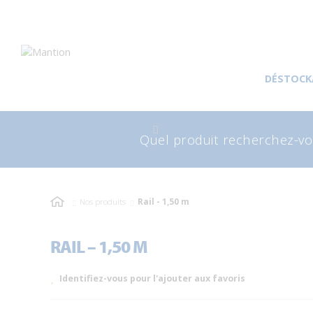
Aller
Aller
à
au
DÉSTOCK
la
contenu
navigation
Recherche
Rec
pour
Nos produits
Rail - 1,50 m
RAIL – 1,50 M
Identifiez-vous pour l'ajouter aux favoris