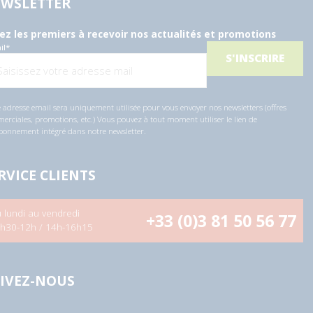
WSLETTER
ez les premiers à recevoir nos actualités et promotions
il
*
 adresse email sera uniquement utilisée pour vous envoyer nos newsletters (offres
rciales, promotions, etc.) Vous pouvez à tout moment utiliser le lien de
bonnement intégré dans notre newsletter.
RVICE CLIENTS
 lundi au vendredi
+33 (0)3 81 50 56 77
h30-12h / 14h-16h15
IVEZ-NOUS