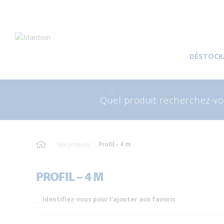
Aller
Aller
à
au
DÉSTOCK
la
contenu
navigation
Recherche
Rec
pour
Nos produits
Profil - 4 m
PROFIL – 4 M
Identifiez-vous pour l'ajouter aux favoris