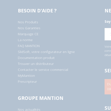
BESOIN D'AIDE ?
NE
Soy
Nos Produits
Nos Garanties
E
Marquage CE
-
m
La norme
a
i
FAQ MANTION
Votre
l
comme
SlidSoft, votre configurateur en ligne
*
désa
Documentation produit
Trouver un distributeur
SE
Contacter le service commercial
MyMantion
Prescripteur
Du
08
GROUPE MANTION
SU
Nos actualités