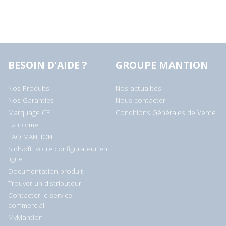
BESOIN D'AIDE ?
GROUPE MANTION
Nos Produits
Nos actualités
Nos Garanties
Nous contacter
Marquage CE
Conditions Générales de Vente
La norme
FAQ MANTION
SlidSoft, votre configurateur en
ligne
Documentation produit
Trouver un distributeur
Contacter le service
commercial
MyMantion