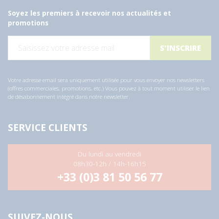
Soyez les premiers à recevoir nos actualités et
promotions
E
-
m
a
i
l
Votre adresse email sera uniquement utilisée pour vous envoyer nos newsletters
*
(offres commerciales, promotions, etc.) Vous pouvez à tout moment utiliser le lien
de désabonnement intégré dans notre newsletter.
SERVICE CLIENTS
Du lundi au vendredi
08h30-12h / 14h-16h15
+33 (0)3 81 50 56 77
SUIVEZ-NOUS