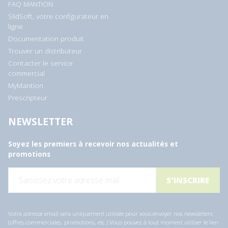
FAQ MANTION
SlidSoft, votre configurateur en
ligne
Documentation produit
Trouver un distributeur
Contacter le service
commercial
MyMantion
Prescripteur
NEWSLETTER
Soyez les premiers à recevoir nos actualités et
promotions
E
-
m
a
i
l
Votre adresse email sera uniquement utilisée pour vous envoyer nos newsletters
*
(offres commerciales, promotions, etc.) Vous pouvez à tout moment utiliser le lien