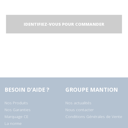
IDENTIFIEZ-VOUS POUR COMMANDER
BESOIN D'AIDE ?
GROUPE MANTION
Nos Produits
Nos actualités
Nos Garanties
Nous contacter
Marquage CE
Conditions Générales de Vente
La norme