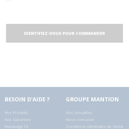
IDENTIFIEZ-VOUS POUR COMMANDER
BESOIN D'AIDE ?
GROUPE MANTION
Nos Produits
Nos actualités
Nos Garanties
Nous contacter
Marquage CE
Conditions Générales de Vente