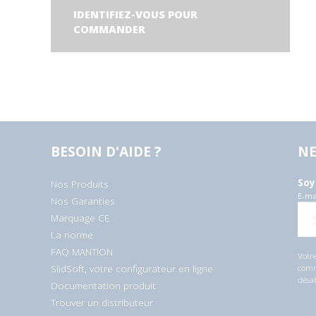
IDENTIFIEZ-VOUS POUR
COMMANDER
BESOIN D'AIDE ?
NE
Soy
Nos Produits
E-ma
Nos Garanties
Marquage CE
La norme
FAQ MANTION
Votre
SlidSoft, votre configurateur en ligne
comme
désa
Documentation produit
Trouver un distributeur