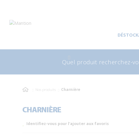
Aller
Aller
à
au
DÉSTOCK
la
contenu
navigation
Recherche
Rec
pour
Nos produits
Charnière
CHARNIÈRE
Identifiez-vous pour l'ajouter aux favoris