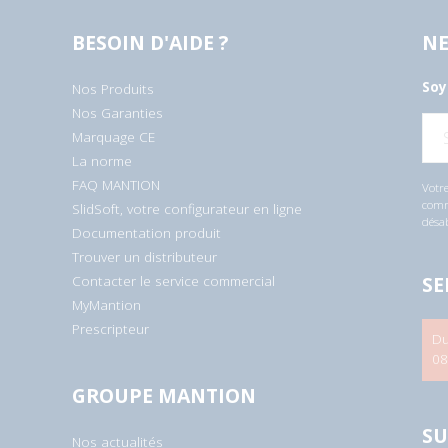
BESOIN D'AIDE ?
NE
Soy
Nos Produits
Nos Garanties
E
Marquage CE
-
m
La norme
a
i
FAQ MANTION
Votre
l
comme
SlidSoft, votre configurateur en ligne
*
désa
Documentation produit
Trouver un distributeur
SE
Contacter le service commercial
MyMantion
Prescripteur
Du
08
GROUPE MANTION
SU
Nos actualités