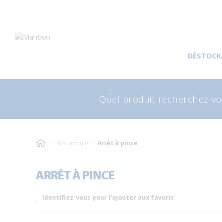
Aller
Aller
à
au
DÉSTOCK
la
contenu
navigation
Recherche
Rec
pour
Nos produits
Arrêt à pince
ARRÊT À PINCE
Identifiez-vous pour l'ajouter aux favoris