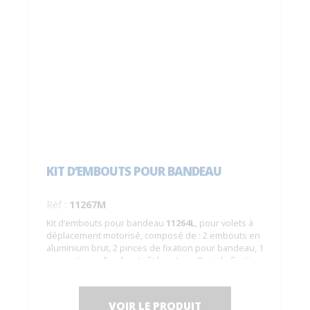
KIT D’EMBOUTS POUR BANDEAU
Réf :
11267M
Kit d’embouts pour bandeau
11264L
, pour volets à
déplacement motorisé, composé de : 2 embouts en
aluminium brut, 2 pinces de fixation pour bandeau, 1
support pour l'embout côté moteur, 8 vis de fixation
en INOX A4.
VOIR LE PRODUIT