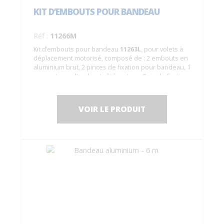
KIT D’EMBOUTS POUR BANDEAU
Réf :
11266M
Kit d’embouts pour bandeau
11263L
, pour volets à
déplacement motorisé, composé de : 2 embouts en
aluminium brut, 2 pinces de fixation pour bandeau, 1
support pour l'embout côté moteur, 8 vis de fixation
en INOX A4.
VOIR LE PRODUIT