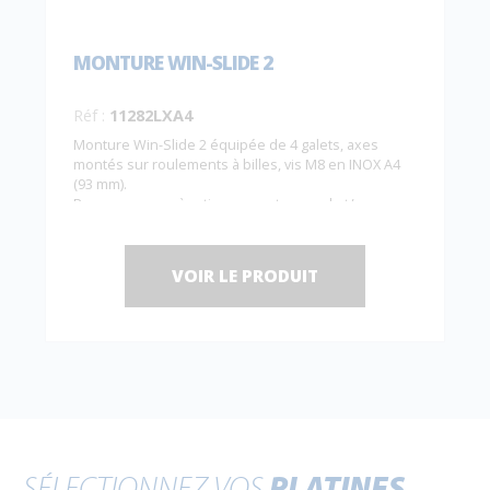
MONTURE WIN-SLIDE 2
Réf :
11282LXA4
Monture Win-Slide 2 équipée de 4 galets, axes
montés sur roulements à billes, vis M8 en INOX A4
(93 mm).
Pour panneaux à actionnement manuel et/ou
synchronisé et/ou motorisé de 81 à 120 kg.
120 kg max. / panneau.
Rails associés :
11208, 11208A, 11208P et 11208AP.
VOIR LE PRODUIT
SÉLECTIONNEZ VOS
PLATINES