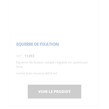
EQUERRE DE FIXATION
Réf :
11293
Équerre de fixation simple réglable en aluminium
brut.
Livrée avec visserie INOX A4.
Se fixe tous les 660 mm maxi.
VOIR LE PRODUIT