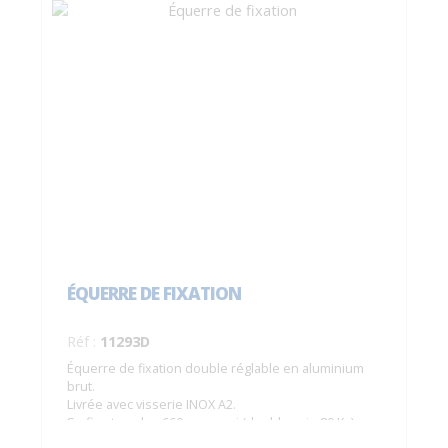
ÉQUERRE DE FIXATION
Réf :
11293D
Équerre de fixation double réglable en aluminium
brut.
Livrée avec visserie INOX A2.
Se fixe tous les 660 mm maxi (double voie 80 Kg).
Se fixe tous les 450 mm maxi (simple voie 120 Kg).