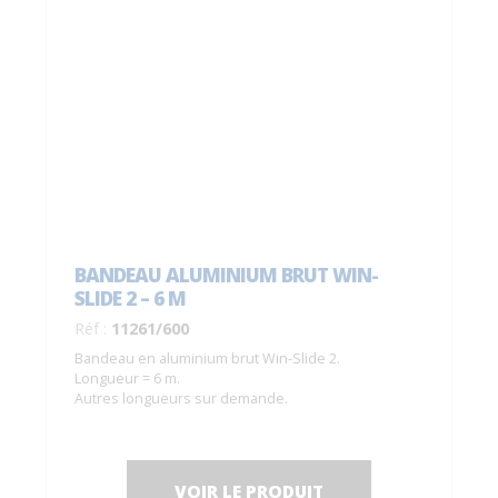
BANDEAU ALUMINIUM BRUT WIN-
SLIDE 2 – 6 M
Réf :
11261/600
Bandeau en aluminium brut Win-Slide 2.
Longueur = 6 m.
Autres longueurs sur demande.
VOIR LE PRODUIT