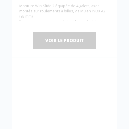
Monture Win-Slide 2 équipée de 4 galets, axes
montés sur roulements à billes, vis M8 en INOX A2
(93 mm).
Pour panneaux synchronisés et/ou motorisés.
80 kg max. / panneau.
Rails associés :
11208, 11208A, 11208P et 11208AP.
VOIR LE PRODUIT