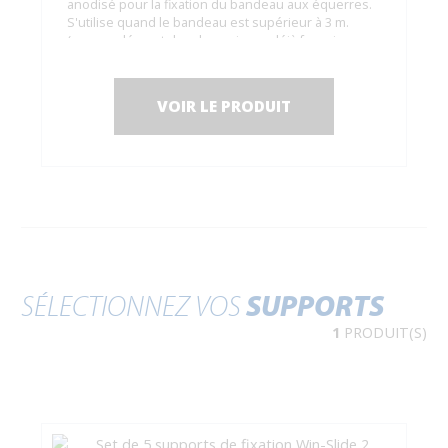
anodisé pour la fixation du bandeau aux équerres.
S'utilise quand le bandeau est supérieur à 3 m.
(en complément des deux pinces déjà fournies
dans le kit d'embouts).
VOIR LE PRODUIT
SÉLECTIONNEZ VOS
SUPPORTS
1
PRODUIT(S)