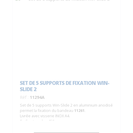
SET DE 5 SUPPORTS DE FIXATION WIN-
SLIDE 2
Réf :
11294A
Set de 5 supports Win-Slide 2 en aluminium anodisé
permet la fixation du bandeau
11261
.
Livrée avec visserie INOX A4.
Se fixe tous les 450 mm.
Rails associés :
11208P et 11208AP.