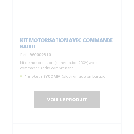
KIT MOTORISATION AVEC COMMANDE
RADIO
Réf :
W0002510
Kit de motorisation (alimentation 230V) avec
commande radio comprenant :
1 moteur SYCOMM
(électronique embarqué)
avec frein de maintien (le volet est maintenu en
position, force de maintien ~30kg) ;
IP55
, garantie 5 ans ;
VOIR LE PRODUIT
1 télécommande radio
C0014200.