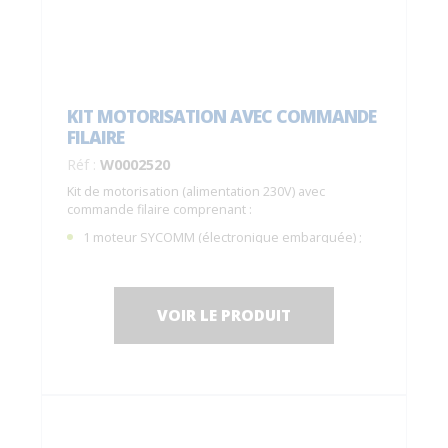
KIT MOTORISATION AVEC COMMANDE
FILAIRE
Réf :
W0002520
Kit de motorisation (alimentation 230V) avec
commande filaire comprenant :
1 moteur SYCOMM (électronique embarquée) ;
IP55, garantie 5 ans ;
1 pack batterie (idéal en cas de coupure de
courant), garantie 2 ans ;
VOIR LE PRODUIT
1 télécommande filaire
C0001050
.