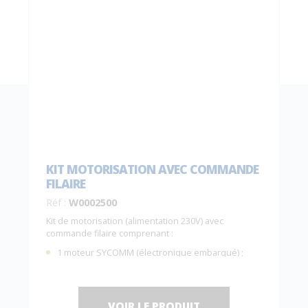
KIT MOTORISATION AVEC COMMANDE
FILAIRE
Réf :
W0002500
Kit de motorisation (alimentation 230V) avec
commande filaire comprenant :
1 moteur SYCOMM (électronique embarqué) ;
IP55
, garantie 5 ans ;
1 télécommande filaire
C0001050
.
VOIR LE PRODUIT