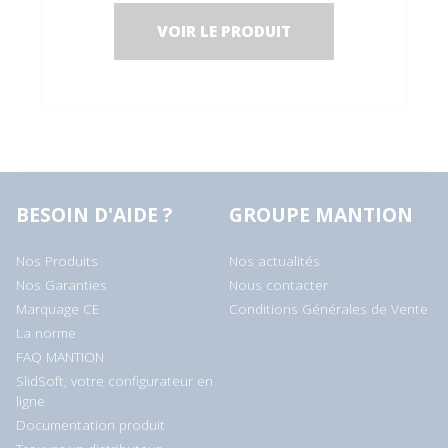
VOIR LE PRODUIT
BESOIN D'AIDE ?
GROUPE MANTION
Nos Produits
Nos actualités
Nos Garanties
Nous contacter
Marquage CE
Conditions Générales de Vente
La norme
FAQ MANTION
SlidSoft, votre configurateur en
ligne
Documentation produit