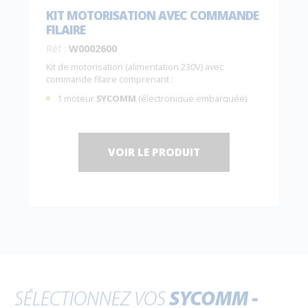
KIT MOTORISATION AVEC COMMANDE
FILAIRE
Réf :
W0002600
Kit de motorisation (alimentation 230V) avec
commande filaire comprenant :
1 moteur
SYCOMM
(électronique embarquée)
sans fein de maintien ;
1 interrupteur filaire
C0001050
.
VOIR LE PRODUIT
SÉLECTIONNEZ VOS
SYCOMM -