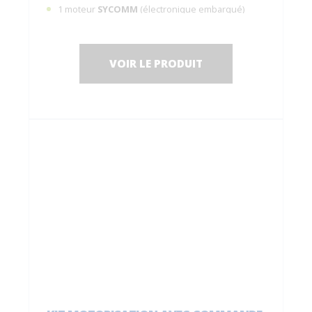
1 moteur
SYCOMM
(électronique embarqué)
sans frein de maintien (le système est réversible,
manœuvre possible avec une force <5 Kg)
1 pack batterie (idéal en cas de coupure de
VOIR LE PRODUIT
courant), garantie 2 ans
1 faisceau filaire pour raccorder le moteur et la
batterie
1 interrupteur filaire
C0001050