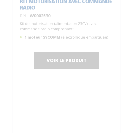
KIT MOTORISATION AVEC COMMANDE
RADIO
Réf :
W0002530
Kit de motorisation (alimentation 230V) avec
commande radio comprenant :
1 moteur SYCOMM
(électronique embarquée)
avec frein de maintien (le volet est maintenu en
position, force de maintien ~30kg) ;
IP55, garantie 5 ans ;
VOIR LE PRODUIT
1 pack batterie (idéal en cas de coupure de
courant), garantie 2 ans ;
1 faisceau filaire pour raccorder le moteur et la
batterie ;
1 télécommande radio
C0014200.