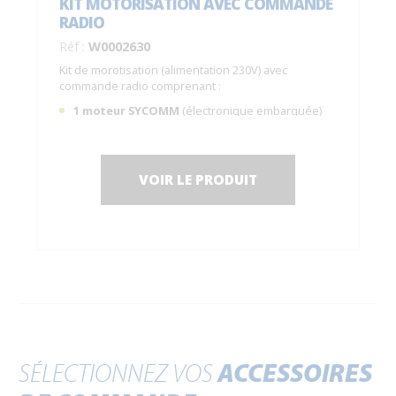
KIT MOTORISATION AVEC COMMANDE
RADIO
Réf :
W0002630
Kit de morotisation (alimentation 230V) avec
commande radio comprenant :
1 moteur SYCOMM
(électronique embarquée)
sans frein de maintien (le système est réversible,
manœuvre possible avec une force <5kg) ;
1 pack batterie (idéal en cas de coupure de
VOIR LE PRODUIT
courant), garantie 2 ans ;
1 faisceau filaire pour raccorder le moteur et la
batterie ;
1 télécommande radio
C0014200.
SÉLECTIONNEZ VOS
ACCESSOIRES