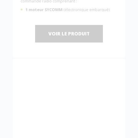
commande radio comprenant :
1 moteur SYCOMM
(électronique embarqué)
sans frein de maintien (le système est réversible,
manœuvre possible avec une force <5 Kg) ;
1 télécommande radio
C0014200
.
VOIR LE PRODUIT