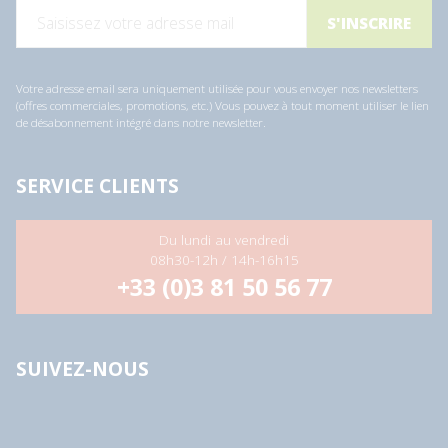
E
-
m
a
i
l
Votre adresse email sera uniquement utilisée pour vous envoyer nos newsletters
*
(offres commerciales, promotions, etc.) Vous pouvez à tout moment utiliser le lien
de désabonnement intégré dans notre newsletter.
SERVICE CLIENTS
Du lundi au vendredi
08h30-12h / 14h-16h15
+33 (0)3 81 50 56 77
SUIVEZ-NOUS