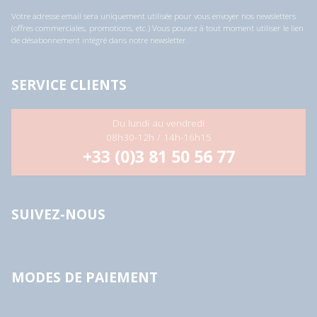
l
Votre adresse email sera uniquement utilisée pour vous envoyer nos newsletters
*
(offres commerciales, promotions, etc.) Vous pouvez à tout moment utiliser le lien
de désabonnement intégré dans notre newsletter.
SERVICE CLIENTS
Du lundi au vendredi
08h30-12h / 14h-16h15
+33 (0)3 81 50 56 77
SUIVEZ-NOUS
MODES DE PAIEMENT