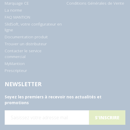
Marquage CE
Conditions Générales de Vente
La norme
FAQ MANTION
SlidSoft, votre configurateur en
ligne
Documentation produit
Trouver un distributeur
Contacter le service
commercial
MyMantion
Prescripteur
NEWSLETTER
Soyez les premiers à recevoir nos actualités et
promotions
E
-
m
a
i