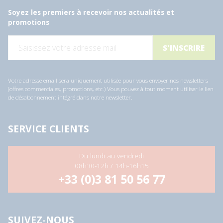
Soyez les premiers à recevoir nos actualités et
promotions
E
-
m
a
i
l
Votre adresse email sera uniquement utilisée pour vous envoyer nos newsletters
*
(offres commerciales, promotions, etc.) Vous pouvez à tout moment utiliser le lien
de désabonnement intégré dans notre newsletter.
SERVICE CLIENTS
Du lundi au vendredi
08h30-12h / 14h-16h15
+33 (0)3 81 50 56 77
SUIVEZ-NOUS